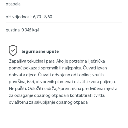
otapala
ovo posebno sredstvo za čišćenje. Samo pazite da
ovaj proizvod upotrijebite što je prije moguće nakon
pH vrijednost:
6,70 - 8,60
što se problem pojavi. Tada će MELLERUD Graffiti &
Sredstvo za uklanjanje PU pjene vaša je pouzdana
gustina:
0,945 kg/l
pomoć za naizgled beznadne probleme i uštedjet će
vam mnogo brige.
Sigurnosne upute
Zapaljiva tekućina i para. Ako je potrebna liječnička
Pitanja o proizvodu?
pomoć pokazati spremnik ili naljepnicu. Čuvati izvan
+49 (0) 2163 / 950 90 990
dohvata djece. Čuvati odvojeno od topline, vrućih
površina, iskri, otvorenih plamena i ostalih izvora paljenja.
service@mellerud.eu
Ne pušiti. Odložiti sadržaj/spremnik na predviđena mjesta
za odlaganje opasnog otpada ili kontaktirati tvrtku
ovlaštenu za sakupljanje opasnog otpada.