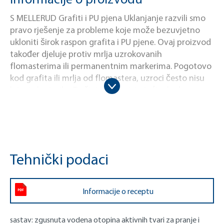
S MELLERUD Grafiti i PU pjena Uklanjanje razvili smo
pravo rješenje za probleme koje može bezuvjetno
ukloniti širok raspon grafita i PU pjene. Ovaj proizvod
također djeluje protiv mrlja uzrokovanih
flomasterima ili permanentnim markerima. Pogotovo
kod grafita ili mrlja od flomastera, uzroci često nisu
krivnja korisnika. To čini još frustrirajućim kada
postanu potrebne skupe i složene mjere sanacije. Ali s
našim MELLERUD Grafiti i PU pjena Uklanjanje, ove
mjere postaju nepotrebne. Ovaj proizvod brzo i
jednostavno djeluje čak i na tvrdokorne i opsežne
mrlje na plastičnim, staklenim, keramičkim,
Tehnički podaci
pločicama, cotto, drvenim, metalnim i zidanim
površinama. Na primjer, površine poput okvira i
klupčica prozora, okvira vrata, roleta, garažnih vrata,
Informacije o receptu
laka automobila, podnih i zidnih površina i još mnogo
toga mogu se učinkovito očistiti. Čak ni
sastav:
zgusnuta vodena otopina aktivnih tvari za pranje i
dvokomponentna PU pjena ne predstavlja problem za