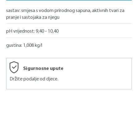
pločica, glinenih pločica, klinkera, grube keramike i
sastav:
smjesa s vodom prirodnog sapuna, aktivnih tvari za
prirodnog kamena poput škriljevca, Solnhofen ploča i
pranje i sastojaka za njegu
granita. Proizvod također djeluje u punom potencijalu
na plastičnim podovima, poput PVC-a. Redovito
pH vrijednost:
9,40 - 10,40
koristite ovaj proizvod za čišćenje podova kako biste
ih zaštitili i očuvali dugoročno.
gustina:
1,008 kg/l
Pitanja o proizvodu?
Sigurnosne upute
+49 (0) 2163 / 950 90 990
Držite podalje od djece.
service@mellerud.eu