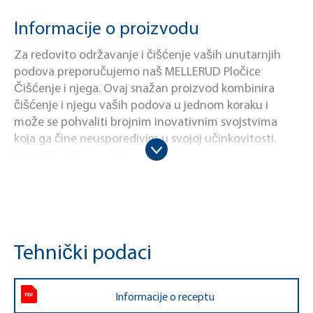
Informacije o proizvodu
Za redovito održavanje i čišćenje vaših unutarnjih
podova preporučujemo naš MELLERUD Pločice
Čišćenje i njega. Ovaj snažan proizvod kombinira
čišćenje i njegu vaših podova u jednom koraku i
može se pohvaliti brojnim inovativnim svojstvima
koja ga čine neusporedivim u svojoj učinkovitosti.
MELLERUD Pločice Čišćenje i njega i istovremeno
stvara film koji odbija prljavštinu i štiti od ponovnog
zaprljanja, a da vaši podovi ne budu glatki i skliski. To
znatno produžuje osjećaj svježine nakon čišćenja,
omogućujući vam da u potpunosti uživate u
ugodnoj, čistoj atmosferi. Sapun za podove također
Tehnički podaci
ima osvježavajući učinak boje, vraćajući tupe mrlje na
vašem podu u njihov prijašnji sjaj. MELLERUD Pločice
Čišćenje i njega dobro djeluje na glazirane i
Informacije o receptu
neglazirane podne pločice poput keramike, cijepanih