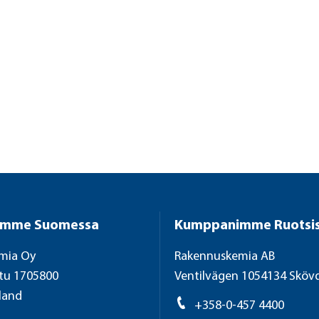
imme Suomessa
Kumppanimme Ruotsi
mia Oy
Rakennuskemia AB
tu 1705800
Ventilvägen 1054134 Skö
land
+358-0-457 4400