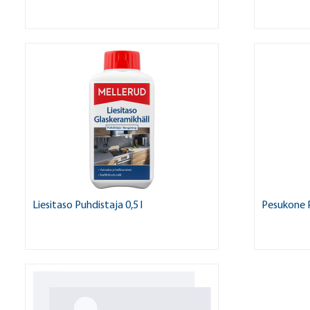
Liesitaso Puhdistaja 0,5 l
Pesukone P