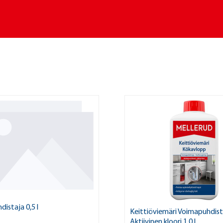
distaja 0,5 l
Keittiöviemäri Voimapuhdist
Aktiivinen kloori 1,0 l