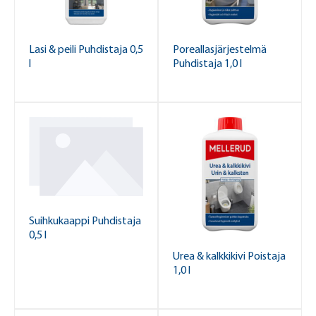
Lasi & peili Puhdistaja 0,5
Poreallasjärjestelmä
l
Puhdistaja 1,0 l
Suihkukaappi Puhdistaja
0,5 l
Urea & kalkkikivi Poistaja
1,0 l