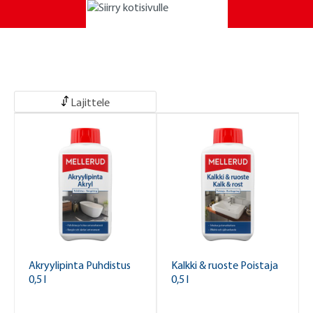
Lajittele
Akryylipinta Puhdistus
Kalkki & ruoste Poistaja
0,5 l
0,5 l